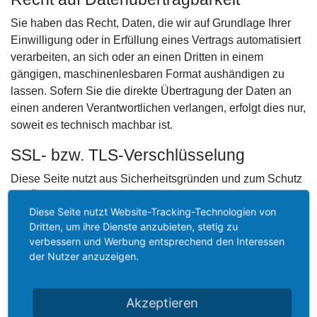
Sie haben das Recht, Daten, die wir auf Grundlage Ihrer
Einwilligung oder in Erfüllung eines Vertrags automatisiert
verarbeiten, an sich oder an einen Dritten in einem
gängigen, maschinenlesbaren Format aushändigen zu
lassen. Sofern Sie die direkte Übertragung der Daten an
einen anderen Verantwortlichen verlangen, erfolgt dies nur,
soweit es technisch machbar ist.
SSL- bzw. TLS-Verschlüsselung
Diese Seite nutzt aus Sicherheitsgründen und zum Schutz
der Übertragung vertraulicher Inhalte, wie zum Beispiel
Diese Seite nutzt Website-Tracking-Technologien von
Bestellungen oder Anfragen, die Sie an uns als
Dritten, um ihre Dienste anzubieten, stetig zu
Seitenbetreiber senden, eine SSL- bzw. TLS-
verbessern und Werbung entsprechend den Interessen
Verschlüsselung. Eine verschlüsselte Verbindung
der Nutzer anzuzeigen.
erkennen Sie daran, dass die Adresszeile des Browsers
von „http://“ auf „https://“ wechselt und an dem Schloss-
Symbol in Ihrer Browserzeile.
Akzeptieren